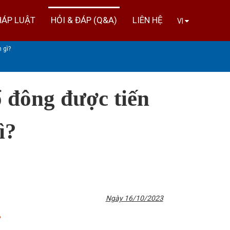
HÁP LUẬT
HỎI & ĐÁP (Q&A)
LIÊN HỆ
VI
 gì?
̉ đông được tiến
ì?
Ngày 16/10/2023
?