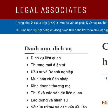
Trang chủ
Hỏi & Đáp (Q&A)
Một số vấn đề pháp lý về họp Đại hô
Cuộc họp Đại hội đồng cổ đông được tiến hành khi thỏa điều kiện gi
C
Danh mục dịch vụ
Dịch vụ liên quan
h
Thương mại điện tử
Đầu tư và Doanh nghiệp
Mua bán và Sáp nhập
Kinh doanh thương mại
Thuế và các vấn đề liên quan
Lao động và nhân sự
Hỏi
Sở hữu trí tuệ và các vấn đề liên